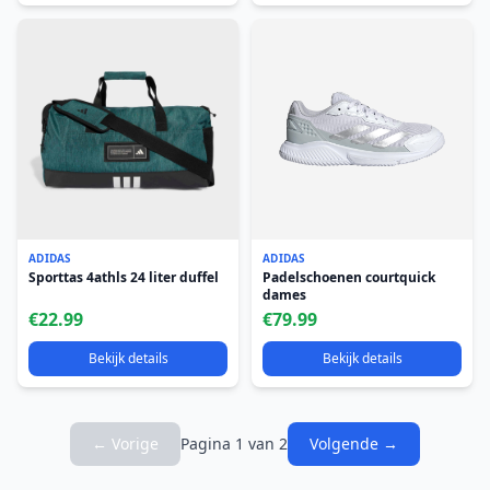
ADIDAS
ADIDAS
Sporttas 4athls 24 liter duffel
Padelschoenen courtquick
dames
€22.99
€79.99
Bekijk details
Bekijk details
← Vorige
Pagina 1 van 2
Volgende →