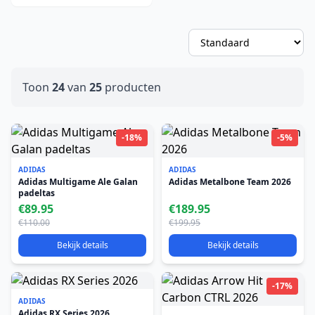
Toon
24
van
25
producten
-18%
-5%
ADIDAS
ADIDAS
Adidas Multigame Ale Galan
Adidas Metalbone Team 2026
padeltas
€89.95
€189.95
€110.00
€199.95
Bekijk details
Bekijk details
-17%
ADIDAS
Adidas RX Series 2026