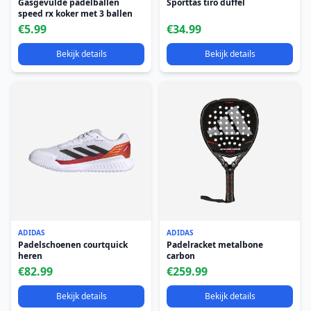
Gasgevulde padelballen
Sporttas tiro duffel
speed rx koker met 3 ballen
€5.99
€34.99
Bekijk details
Bekijk details
ADIDAS
ADIDAS
Padelschoenen courtquick
Padelracket metalbone
heren
carbon
€82.99
€259.99
Bekijk details
Bekijk details