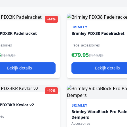
-44%
BRIMLEY
 PDX3K Padelracket
Brimley PDX38 Padelracket
essoires
Padel accessoires
5
€79.95
€159.95
€149.95
Bekijk details
Bekijk details
-40%
 PDX3KR Kevlar v2
BRIMLEY
Brimley VibraBlock Pro Pade
ets
Dempers
Accessoires