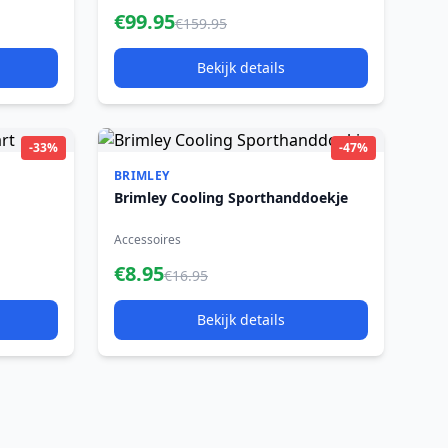
€99.95
€159.95
Bekijk details
-33%
-47%
BRIMLEY
Brimley Cooling Sporthanddoekje
Accessoires
€8.95
€16.95
Bekijk details