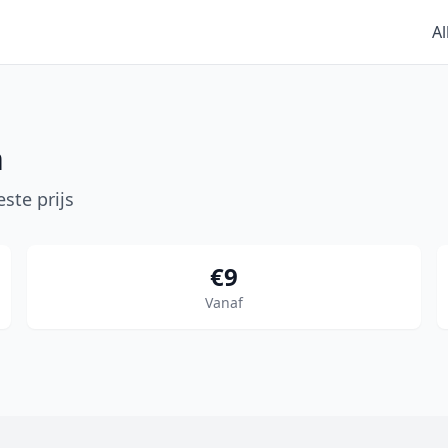
Al
n
ste prijs
€9
Vanaf