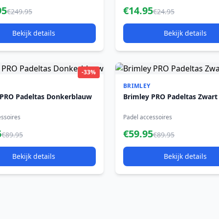
95
€14.95
€249.95
€24.95
Bekijk details
Bekijk details
-33%
BRIMLEY
 PRO Padeltas Donkerblauw
Brimley PRO Padeltas Zwart
essoires
Padel accessoires
5
€59.95
€89.95
€89.95
Bekijk details
Bekijk details