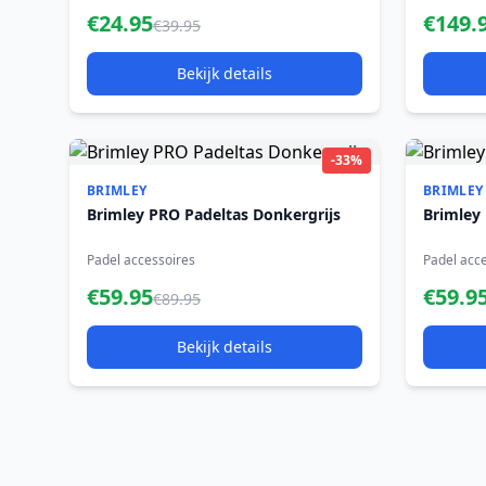
€24.95
€149.
€39.95
Bekijk details
-33%
BRIMLEY
BRIMLEY
Brimley PRO Padeltas Donkergrijs
Brimley
Padel accessoires
Padel acc
€59.95
€59.9
€89.95
Bekijk details