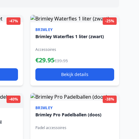
-47%
-25%
BRIMLEY
Brimley Waterfles 1 liter (zwart)
Accessoires
€29.95
€39.95
Bekijk details
-40%
-38%
BRIMLEY
Brimley Pro Padelballen (doos)
l
Padel accessoires