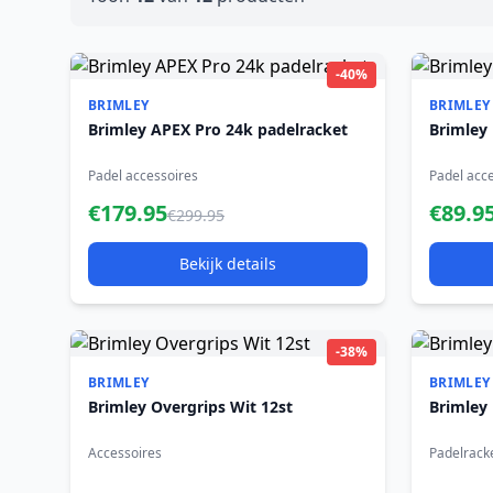
-40%
BRIMLEY
BRIMLEY
Brimley APEX Pro 24k padelracket
Brimley
Padel accessoires
Padel acc
€179.95
€89.9
€299.95
Bekijk details
-38%
BRIMLEY
BRIMLEY
Brimley Overgrips Wit 12st
Brimley
Accessoires
Padelrack