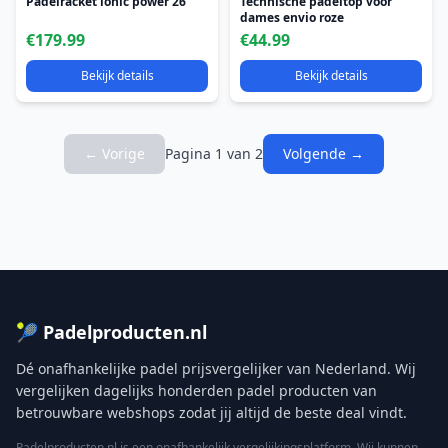
Padelracket ionic power 26
Technische padeltop voor
dames envio roze
€179.99
€44.99
Bekijk details
Bekijk details
← Vorige
Pagina 1 van 2
Volgende →
🎾 Padelproducten.nl
Dé onafhankelijke padel prijsvergelijker van Nederland. Wij
vergelijken dagelijks honderden padel producten van
betrouwbare webshops zodat jij altijd de beste deal vindt.
Padelproducten.nl is een onafhankelijk vergelijkingsplatform. Wij kunnen