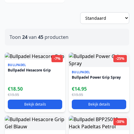
Toon
24
van
45
producten
-7%
-25%
BULLPADEL
Bullpadel Hesacore Grip
BULLPADEL
Bullpadel Power Grip Spray
€18.50
€14.95
€19.95
€19.95
Bekijk details
Bekijk details
-38%