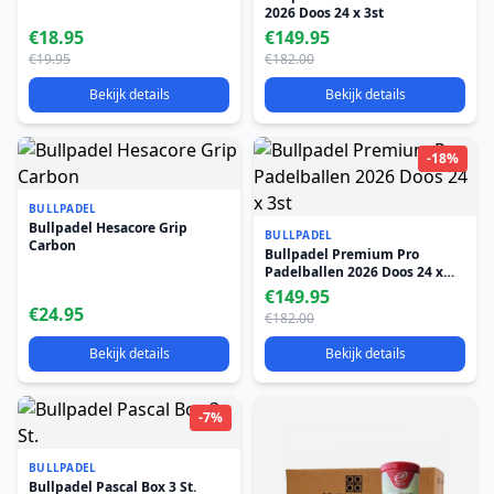
2026 Doos 24 x 3st
€18.95
€149.95
€19.95
€182.00
Bekijk details
Bekijk details
-18%
BULLPADEL
Bullpadel Hesacore Grip
BULLPADEL
Carbon
Bullpadel Premium Pro
Padelballen 2026 Doos 24 x
3st
€149.95
€24.95
€182.00
Bekijk details
Bekijk details
-7%
BULLPADEL
Bullpadel Pascal Box 3 St.