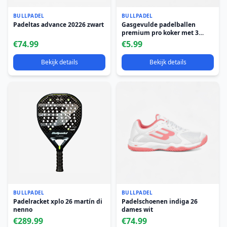
BULLPADEL
BULLPADEL
Padeltas advance 20226 zwart
Gasgevulde padelballen
premium pro koker met 3
ballen
€74.99
€5.99
Bekijk details
Bekijk details
BULLPADEL
BULLPADEL
Padelracket xplo 26 martín di
Padelschoenen indiga 26
nenno
dames wit
€289.99
€74.99