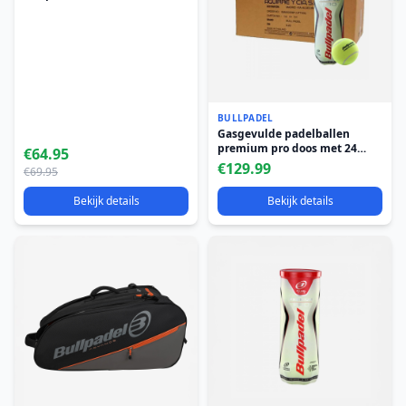
BULLPADEL
Gasgevulde padelballen
premium pro doos met 24
€64.95
kokers met elk 3 ballen
€129.99
€69.95
Bekijk details
Bekijk details