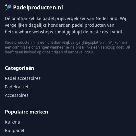
🎾 Padelproducten.nl
Dé onafhankelijke padel prijsvergelijker van Nederland. Wij
vergelijken dagelijks honderden padel producten van
betrouwbare webshops zodat jij altijd de beste deal vindt.
Padelproducten.nl is een onafhankelijk vergelijkingsplatform. Wij kunnen
een commissie ontvangen wanneer je via onze links een aankoop doet. Dit
heeft geen invloed op onze prijzen of aanbevelingen.
Categorieën
Padel accessoires
Padelrackets
Accessoires
Populaire merken
Kuikma
Bullpadel