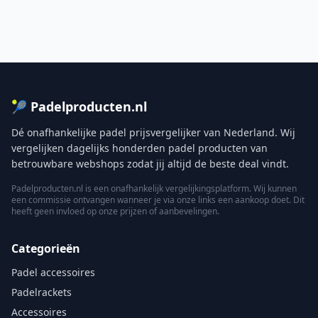
🎾 Padelproducten.nl
Dé onafhankelijke padel prijsvergelijker van Nederland. Wij
vergelijken dagelijks honderden padel producten van
betrouwbare webshops zodat jij altijd de beste deal vindt.
Padelproducten.nl is een onafhankelijk vergelijkingsplatform. Wij kunnen
een commissie ontvangen wanneer je via onze links een aankoop doet. Dit
heeft geen invloed op onze prijzen of aanbevelingen.
Categorieën
Padel accessoires
Padelrackets
Accessoires