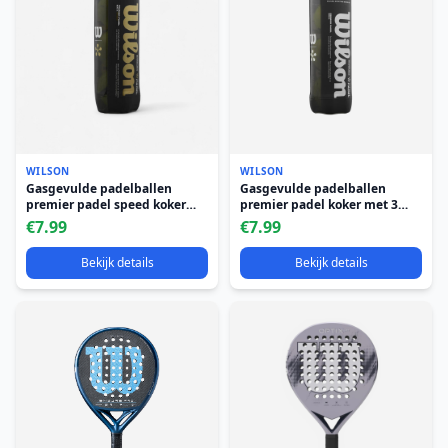
WILSON
WILSON
Gasgevulde padelballen
Gasgevulde padelballen
premier padel speed koker
premier padel koker met 3
met 3 ballen
ballen
€7.99
€7.99
Bekijk details
Bekijk details