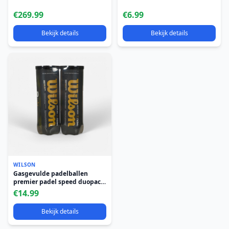
€269.99
€6.99
Bekijk details
Bekijk details
WILSON
Gasgevulde padelballen
premier padel speed duopack
van 2 kokers van 3 ballen
€14.99
Bekijk details