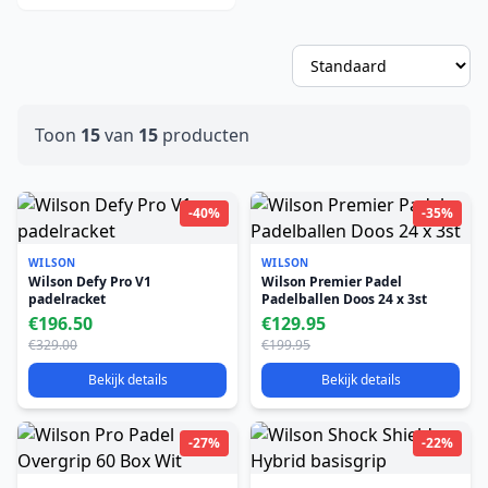
Toon
15
van
15
producten
-40%
-35%
WILSON
WILSON
Wilson Defy Pro V1
Wilson Premier Padel
padelracket
Padelballen Doos 24 x 3st
€196.50
€129.95
€329.00
€199.95
Bekijk details
Bekijk details
-27%
-22%