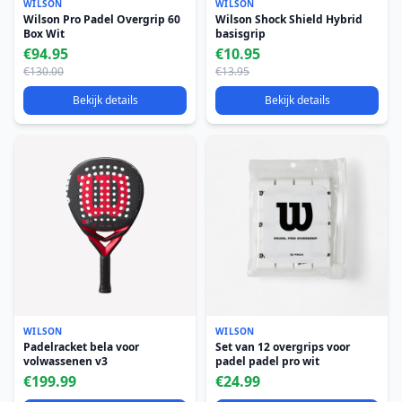
WILSON
WILSON
Wilson Pro Padel Overgrip 60
Wilson Shock Shield Hybrid
Box Wit
basisgrip
€94.95
€10.95
€130.00
€13.95
Bekijk details
Bekijk details
WILSON
WILSON
Padelracket bela voor
Set van 12 overgrips voor
volwassenen v3
padel padel pro wit
€199.99
€24.99