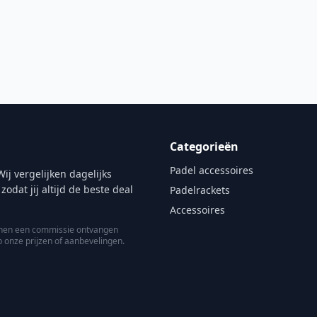
Categorieën
Padel accessoires
ij vergelijken dagelijks
at jij altijd de beste deal
Padelrackets
Accessoires
kunnen een commissie ontvangen
p onze prijzen of aanbevelingen.