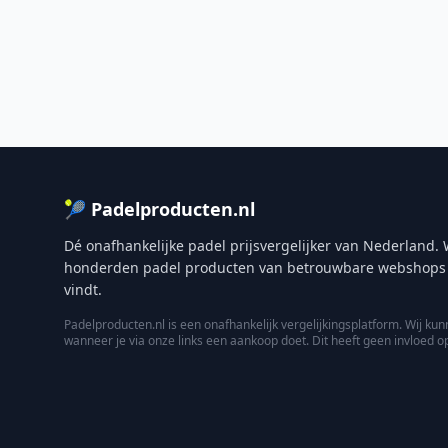
🎾 Padelproducten.nl
Dé onafhankelijke padel prijsvergelijker van Nederland. W
honderden padel producten van betrouwbare webshops zod
vindt.
Padelproducten.nl is een onafhankelijk vergelijkingsplatform. Wij 
wanneer je via onze links een aankoop doet. Dit heeft geen invloed o