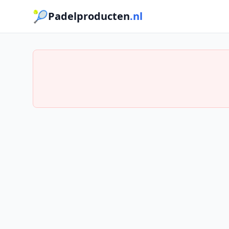
🎾
Padelproducten
.nl