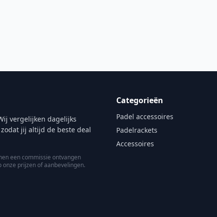
Categorieën
Padel accessoires
ij vergelijken dagelijks
at jij altijd de beste deal
Padelrackets
Accessoires
kunnen een commissie ontvangen
p onze prijzen of aanbevelingen.