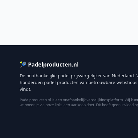
🎾 Padelproducten.nl
Dé onafhankelijke padel prijsvergelijker van Nederland. W
honderden padel producten van betrouwbare webshops zod
vindt.
Padelproducten.nl is een onafhankelijk vergelijkingsplatform. Wij 
wanneer je via onze links een aankoop doet. Dit heeft geen invloed o