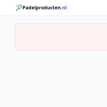
🎾
Padelproducten
.nl