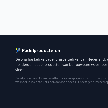
🎾 Padelproducten.nl
Dé onafhankelijke padel prijsvergelijker van Nederland. W
honderden padel producten van betrouwbare webshops zod
vindt.
Padelproducten.nl is een onafhankelijk vergelijkingsplatform. Wij 
wanneer je via onze links een aankoop doet. Dit heeft geen invloed o