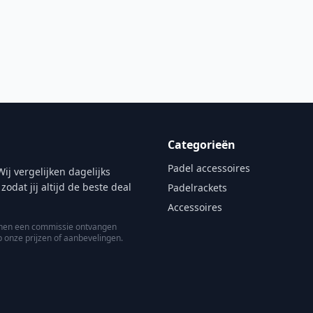
Categorieën
Padel accessoires
ij vergelijken dagelijks
at jij altijd de beste deal
Padelrackets
Accessoires
kunnen een commissie ontvangen
p onze prijzen of aanbevelingen.